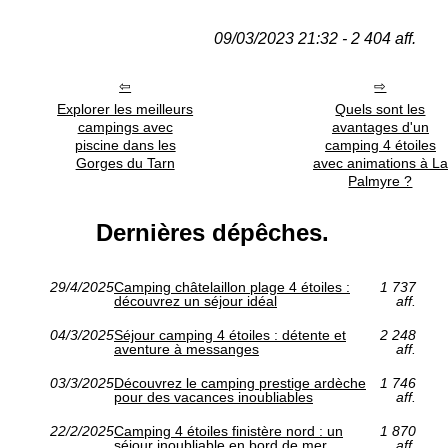
09/03/2023 21:32 - 2 404 aff.
Explorer les meilleurs
Quels sont les
campings avec
avantages d'un
piscine dans les
camping 4 étoiles
Gorges du Tarn
avec animations à La
Palmyre ?
Dernières dépêches.
29/4/2025
Camping châtelaillon plage 4 étoiles :
1 737
découvrez un séjour idéal
aff.
04/3/2025
Séjour camping 4 étoiles : détente et
2 248
aventure à messanges
aff.
03/3/2025
Découvrez le camping prestige ardèche
1 746
pour des vacances inoubliables
aff.
22/2/2025
Camping 4 étoiles finistère nord : un
1 870
séjour inoubliable en bord de mer
aff.