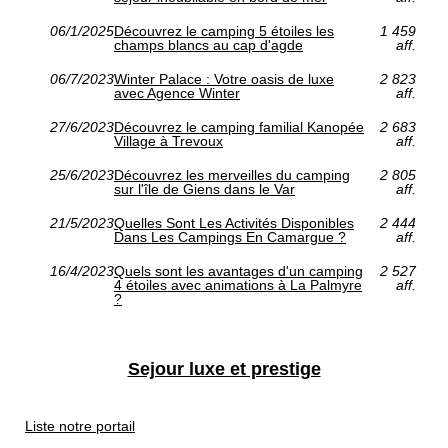
06/1/2025
Découvrez le camping 5 étoiles les
1 459
champs blancs au cap d'agde
aff.
06/7/2023
Winter Palace : Votre oasis de luxe
2 823
avec Agence Winter
aff.
27/6/2023
Découvrez le camping familial Kanopée
2 683
Village à Trevoux
aff.
25/6/2023
Découvrez les merveilles du camping
2 805
sur l'île de Giens dans le Var
aff.
21/5/2023
Quelles Sont Les Activités Disponibles
2 444
Dans Les Campings En Camargue ?
aff.
16/4/2023
Quels sont les avantages d'un camping
2 527
4 étoiles avec animations à La Palmyre
aff.
?
Sejour luxe et prestige
Liste notre portail