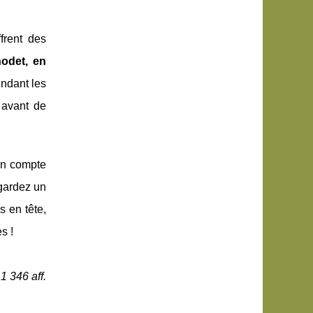
frent des
odet, en
ndant les
 avant de
en compte
 gardez un
s en tête,
s !
1 346 aff.