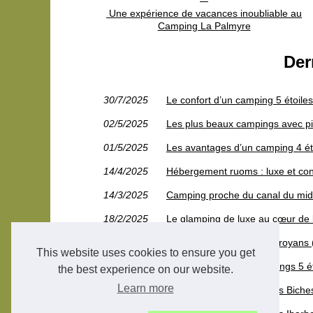
Une expérience de vacances inoubliable au
Camping La Palmyre
Der
30/7/2025
Le confort d’un camping 5 étoile
02/5/2025
Les plus beaux campings avec pis
01/5/2025
Les avantages d’un camping 4 ét
14/4/2025
Hébergement ruoms : luxe et con
14/3/2025
Camping proche du canal du midi :
18/2/2025
Le glamping de luxe au cœur de 
17/2/2025
Camping à saint-jean-en-royans (2
This website uses cookies to ensure you get
13/2/2025
Les avantages des campings 5 éto
the best experience on our website.
Learn more
28/7/2023
Découvrez le camping Les Biches 