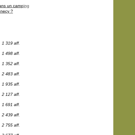
dans un camping
nnecy ?
1 319 aff.
1 498 aff.
1 352 aff.
2 483 aff.
1 935 aff.
2 127 aff.
1 691 aff.
2 439 aff.
2 755 aff.