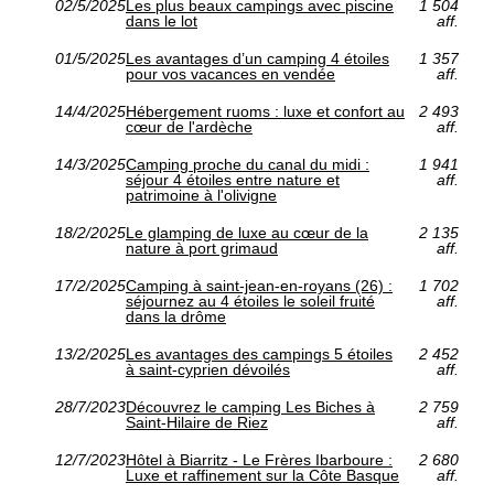
02/5/2025
Les plus beaux campings avec piscine
1 504
dans le lot
aff.
01/5/2025
Les avantages d’un camping 4 étoiles
1 357
pour vos vacances en vendée
aff.
14/4/2025
Hébergement ruoms : luxe et confort au
2 493
cœur de l'ardèche
aff.
14/3/2025
Camping proche du canal du midi :
1 941
séjour 4 étoiles entre nature et
aff.
patrimoine à l'olivigne
18/2/2025
Le glamping de luxe au cœur de la
2 135
nature à port grimaud
aff.
17/2/2025
Camping à saint-jean-en-royans (26) :
1 702
séjournez au 4 étoiles le soleil fruité
aff.
dans la drôme
13/2/2025
Les avantages des campings 5 étoiles
2 452
à saint-cyprien dévoilés
aff.
28/7/2023
Découvrez le camping Les Biches à
2 759
Saint-Hilaire de Riez
aff.
12/7/2023
Hôtel à Biarritz - Le Frères Ibarboure :
2 680
Luxe et raffinement sur la Côte Basque
aff.