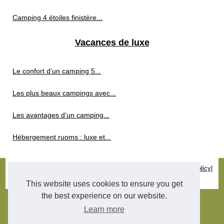
Camping 4 étoiles finistère...
Vacances de luxe
Le confort d’un camping 5...
Les plus beaux campings avec...
Les avantages d’un camping...
Hébergement ruoms : luxe et...
© 2026
Sejour-luxe-et-prestige.org
|
Liste notre portail
|
Cookies Policy
|
Site réalisé avec SPIP
|
Espace Privé
This website uses cookies to ensure you get
the best experience on our website.
Learn more