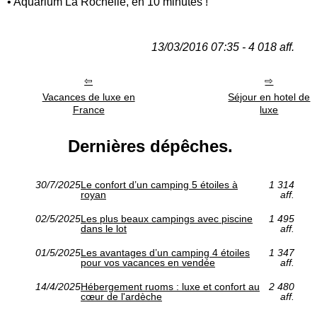
• Aquarium La Rochelle, en 10 minutes !
13/03/2016 07:35 - 4 018 aff.
Vacances de luxe en
Séjour en hotel de
France
luxe
Dernières dépêches.
30/7/2025
Le confort d’un camping 5 étoiles à
1 314
royan
aff.
02/5/2025
Les plus beaux campings avec piscine
1 495
dans le lot
aff.
01/5/2025
Les avantages d’un camping 4 étoiles
1 347
pour vos vacances en vendée
aff.
14/4/2025
Hébergement ruoms : luxe et confort au
2 480
cœur de l'ardèche
aff.