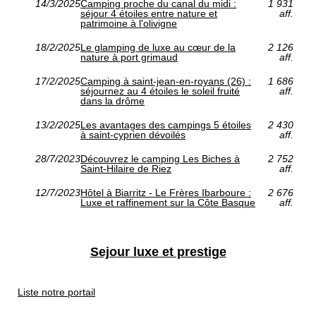
14/3/2025
Camping proche du canal du midi :
1 931
séjour 4 étoiles entre nature et
aff.
patrimoine à l'olivigne
18/2/2025
Le glamping de luxe au cœur de la
2 126
nature à port grimaud
aff.
17/2/2025
Camping à saint-jean-en-royans (26) :
1 686
séjournez au 4 étoiles le soleil fruité
aff.
dans la drôme
13/2/2025
Les avantages des campings 5 étoiles
2 430
à saint-cyprien dévoilés
aff.
28/7/2023
Découvrez le camping Les Biches à
2 752
Saint-Hilaire de Riez
aff.
12/7/2023
Hôtel à Biarritz - Le Frères Ibarboure :
2 676
Luxe et raffinement sur la Côte Basque
aff.
Sejour luxe et prestige
Liste notre portail