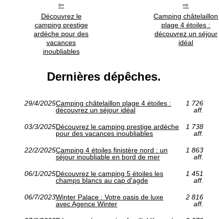
Découvrez le
Camping châtelaillon
camping prestige
plage 4 étoiles :
ardèche pour des
découvrez un séjour
vacances
idéal
inoubliables
Dernières dépêches.
29/4/2025
Camping châtelaillon plage 4 étoiles :
1 726
découvrez un séjour idéal
aff.
03/3/2025
Découvrez le camping prestige ardèche
1 738
pour des vacances inoubliables
aff.
22/2/2025
Camping 4 étoiles finistère nord : un
1 863
séjour inoubliable en bord de mer
aff.
06/1/2025
Découvrez le camping 5 étoiles les
1 451
champs blancs au cap d'agde
aff.
06/7/2023
Winter Palace : Votre oasis de luxe
2 816
avec Agence Winter
aff.