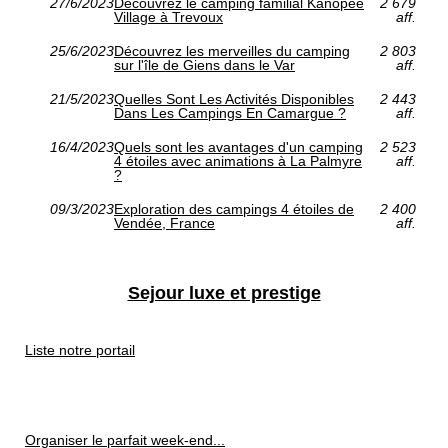
27/6/2023
Découvrez le camping familial Kanopée
2 679
Village à Trevoux
aff.
25/6/2023
Découvrez les merveilles du camping
2 803
sur l'île de Giens dans le Var
aff.
21/5/2023
Quelles Sont Les Activités Disponibles
2 443
Dans Les Campings En Camargue ?
aff.
16/4/2023
Quels sont les avantages d'un camping
2 523
4 étoiles avec animations à La Palmyre
aff.
?
09/3/2023
Exploration des campings 4 étoiles de
2 400
Vendée, France
aff.
Sejour luxe et prestige
Liste notre portail
Organiser le parfait week-end...