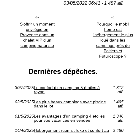
03/05/2022 06:41 - 1 487 aff.
S'offrir un moment
Pourquoi le mobil
privilégié en
home est
Provence dans un
l'hébergement le plu
chalet VIP d'un
loué dans les
camping naturiste
campings près de
Poitiers et
Futuroscope ?
Dernières dépêches.
30/7/2025
Le confort d’un camping 5 étoiles à
1 312
royan
aff.
02/5/2025
Les plus beaux campings avec piscine
1 495
dans le lot
aff.
01/5/2025
Les avantages d’un camping 4 étoiles
1 346
pour vos vacances en vendée
aff.
14/4/2025
Hébergement ruoms : luxe et confort au
2 480