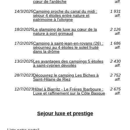
cœur de l'ardèche
aff.
14/3/2025
Camping proche du canal du midi :
1 931
séjour 4 étoiles entre nature et
aff.
patrimoine à l'olivigne
18/2/2025
Le glamping de luxe au cœur de la
2 126
nature à port grimaud
aff.
17/2/2025
Camping à saint-jean-en-royans (26) :
1 686
séjournez au 4 étoiles le soleil fruité
aff.
dans la drôme
13/2/2025
Les avantages des campings 5 étoiles
2 430
à saint-cyprien dévoilés
aff.
28/7/2023
Découvrez le camping Les Biches à
2 752
Saint-Hilaire de Riez
aff.
12/7/2023
Hôtel à Biarritz - Le Frères Ibarboure :
2 675
Luxe et raffinement sur la Côte Basque
aff.
Sejour luxe et prestige