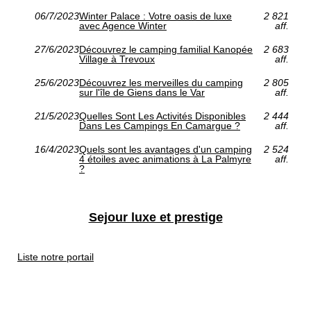
06/7/2023
Winter Palace : Votre oasis de luxe
2 821
avec Agence Winter
aff.
27/6/2023
Découvrez le camping familial Kanopée
2 683
Village à Trevoux
aff.
25/6/2023
Découvrez les merveilles du camping
2 805
sur l'île de Giens dans le Var
aff.
21/5/2023
Quelles Sont Les Activités Disponibles
2 444
Dans Les Campings En Camargue ?
aff.
16/4/2023
Quels sont les avantages d'un camping
2 524
4 étoiles avec animations à La Palmyre
aff.
?
Sejour luxe et prestige
Liste notre portail