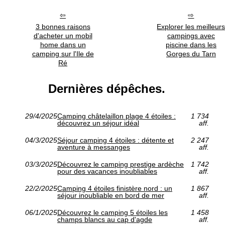
3 bonnes raisons
Explorer les meilleur
d'acheter un mobil
campings avec
home dans un
piscine dans les
camping sur l'Ile de
Gorges du Tarn
Ré
Dernières dépêches.
29/4/2025
Camping châtelaillon plage 4 étoiles :
1 734
découvrez un séjour idéal
aff.
04/3/2025
Séjour camping 4 étoiles : détente et
2 247
aventure à messanges
aff.
03/3/2025
Découvrez le camping prestige ardèche
1 742
pour des vacances inoubliables
aff.
22/2/2025
Camping 4 étoiles finistère nord : un
1 867
séjour inoubliable en bord de mer
aff.
06/1/2025
Découvrez le camping 5 étoiles les
1 458
champs blancs au cap d'agde
aff.