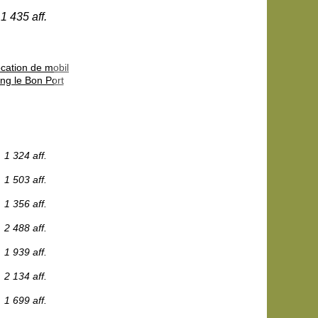
1 435 aff.
cation de mobil
ng le Bon Port
1 324 aff.
1 503 aff.
1 356 aff.
2 488 aff.
1 939 aff.
2 134 aff.
1 699 aff.