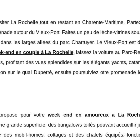
visiter La Rochelle tout en restant en Charente-Maritime. Part
ade autour du Vieux-Port. Faites un peu de lèche-vitrines sou
dans les larges allées du parc Charruyer. Le Vieux-Port est 
k-end en couple à La Rochelle
, laissez la voiture au Parc-R
ps, profitant des vues splendides sur les élégants yachts, cat
on sur le quai Duperré, ensuite poursuiviez otre promenade l
 propose pour votre
week end en amoureux a La Roche
 grande superficie, des bungalows toilés pouvant accueillir j
e des mobil-homes, cottages et des chalets équipés, foncti