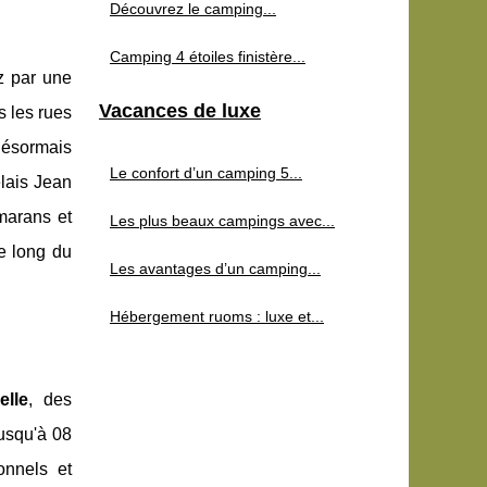
Découvrez le camping...
Camping 4 étoiles finistère...
ez par une
Vacances de luxe
s les rues
désormais
Le confort d’un camping 5...
elais Jean
amarans et
Les plus beaux campings avec...
e long du
Les avantages d’un camping...
Hébergement ruoms : luxe et...
lle
, des
usqu'à 08
onnels et