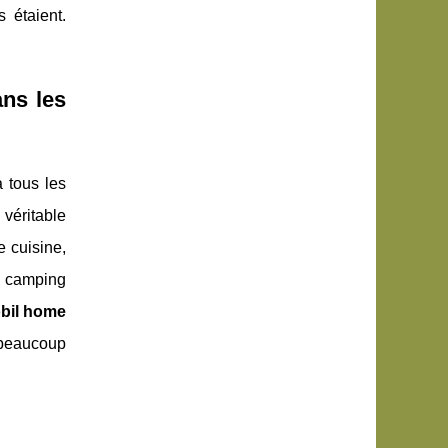
 étaient.
ans les
à tous les
 véritable
e cuisine,
n camping
obil home
 beaucoup